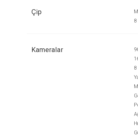
Çip
M
8
Kameralar
9
1
8
Y
M
G
P
A
H
G