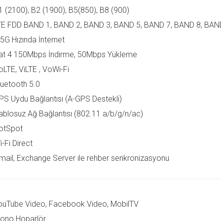
1 (2100), B2 (1900), B5(850), B8 (900)
TE FDD BAND 1, BAND 2, BAND 3, BAND 5, BAND 7, BAND 8, BAN
.5G Hızında İnternet
at 4 150Mbps İndirme, 50Mbps Yükleme
oLTE, ViLTE , VoWi-Fi
luetooth 5.0
PS Uydu Bağlantısı (A-GPS Destekli)
ablosuz Ağ Bağlantısı (802.11 a/b/g/n/ac)
otSpot
-Fi Direct
mail, Exchange Server ile rehber senkronizasyonu
ouTube Video, Facebook Video, MobilTV
ono Hoparlör