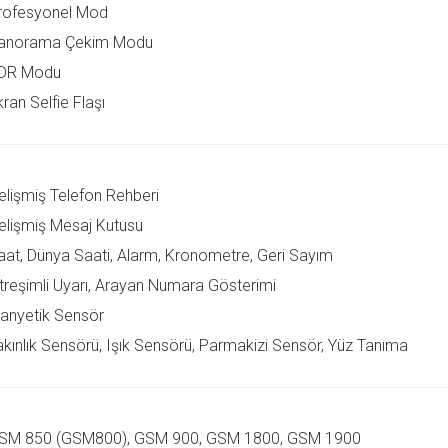
rofesyonel Mod
anorama Çekim Modu
DR Modu
ran Selfie Flaşı
elişmiş Telefon Rehberi
elişmiş Mesaj Kutusu
aat, Dünya Saati, Alarm, Kronometre, Geri Sayım
itreşimli Uyarı, Arayan Numara Gösterimi
anyetik Sensör
akınlık Sensörü, Işık Sensörü, Parmakizi Sensör, Yüz Tanıma
SM 850 (GSM800), GSM 900, GSM 1800, GSM 1900