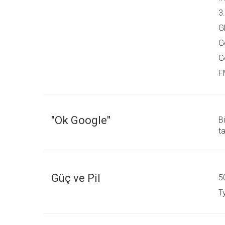
3
G
G
G
F
"Ok Google"
B
ta
Güç ve Pil
5
T