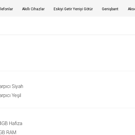
elefonlar
Akıllı Cihazlar
Eskiyi Getir Yeniyi Götür
Genişbant
Akse
arpıcı Siyah
rpıcı Yeşil
4GB Hafıza
GB RAM