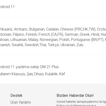
ndroid 11
frikaans, Amharic, Bulgarian, Catalan, Chinese (PRC,HK,TW), Crotia
tonian, Filipino, Finnish, French (CA,FR), German, Greek, Hindi, H
atvian, Lithuanian, Malay, Norwegian, Polish, Portuguese (BR,PT),
panish, Swahili, Swedish,Thai, Türkçe, Ukranian, Zulu
ndroid 11 yazılıma sahip GM 21 Plus
llanım Kılavuzu, Şarj Cihazı, Kulaklık, Kılıf
Destek
Bizden Haberdar Olun!
Ürün Yardımı
Güncel haberler, kampanyalarımız ile ilgi
fazlası için bültenimize üye olun.