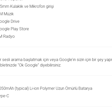
.5mm Kulaklık ve Mikrofon girişi
M Müzik
oogle Drive
oogle Play Store
M Radyo
ir sesli arama başlatmak için veya Google'ın sizin için bir şey ya
bletinizde "Ok Google" diyebilirsiniz.
050mAh (typical) Li-ion Polymer Uzun Ömürlü Batarya
ype-C