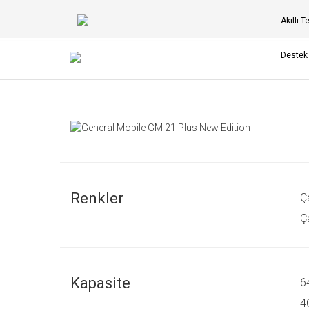
Akıllı T
Destek
Renkler
Ç
Ça
Kapasite
6
4