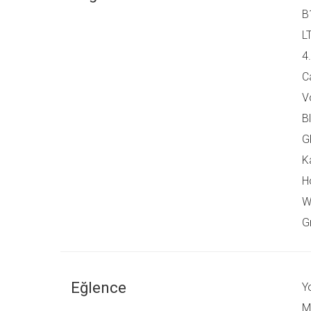
B
L
4
C
V
B
G
K
H
Wi
G
Eğlence
Y
M