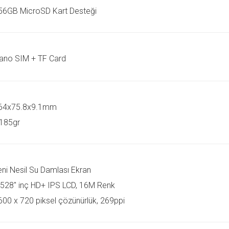
56GB MicroSD Kart Desteği
ano SIM + TF Card
64x75.8x9.1mm
185gr
eni Nesil Su Damlası Ekran
.528" inç HD+ IPS LCD, 16M Renk
600 x 720 piksel çözünürlük, 269ppi