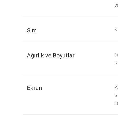
2
Sim
N
Ağırlık ve Boyutlar
1
~
Ekran
Y
6
1