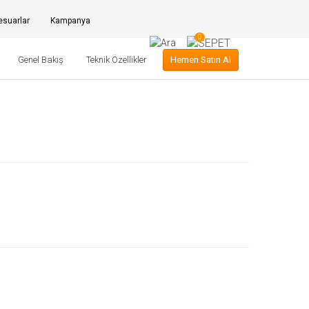
suarlar
Kampanya
0
Genel Bakış
Teknik Özellikler
Hemen Satın Al