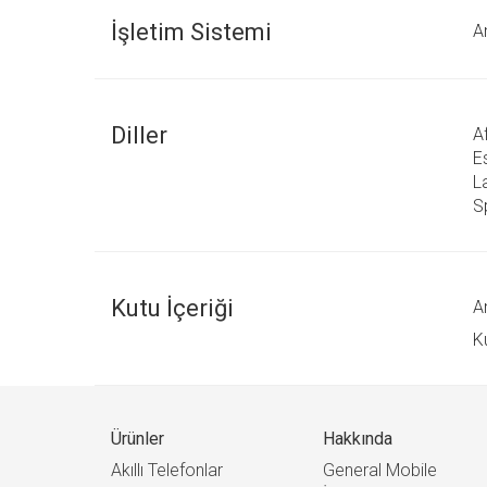
İşletim Sistemi
A
Diller
A
Es
L
S
Kutu İçeriği
A
Ku
Ürünler
Hakkında
Akıllı Telefonlar
General Mobile