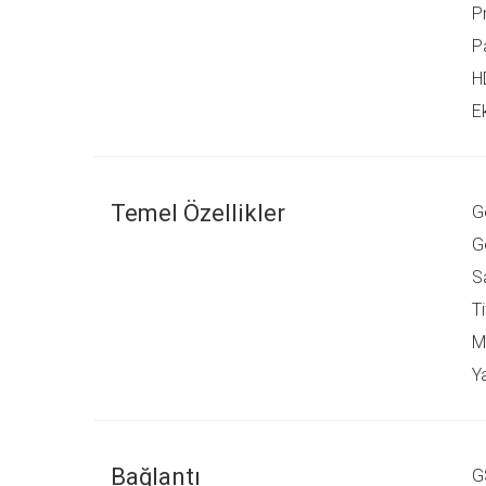
P
P
H
Ek
Temel Özellikler
G
G
S
T
M
Y
Bağlantı
G