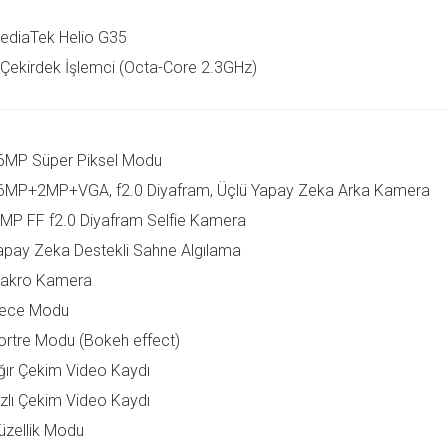
ediaTek Helio G35
 Çekirdek İşlemci (Octa-Core 2.3GHz)
6MP Süper Piksel Modu
6MP+2MP+VGA, f2.0 Diyafram, Üçlü Yapay Zeka Arka Kamera
 MP FF f2.0 Diyafram Selfie Kamera
apay Zeka Destekli Sahne Algılama
akro Kamera
ece Modu
ortre Modu (Bokeh effect)
ğır Çekim Video Kaydı
ızlı Çekim Video Kaydı
üzellik Modu