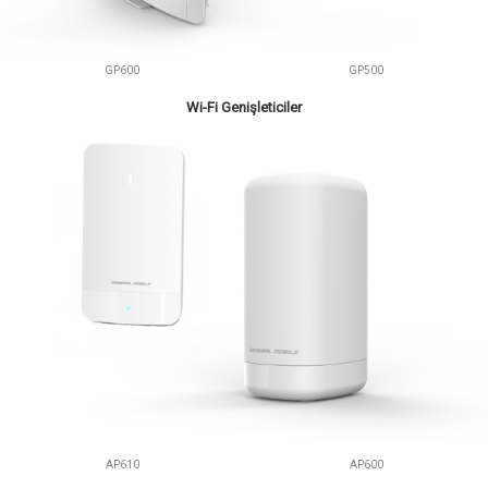
GP600
GP500
Wi-Fi Genişleticiler
AP610
AP600