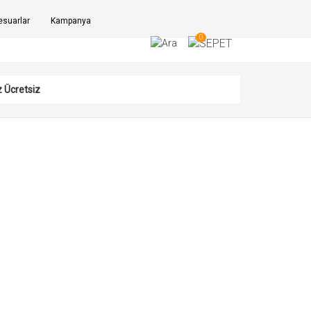
suarlar
Kampanya
0
z Ücretsiz