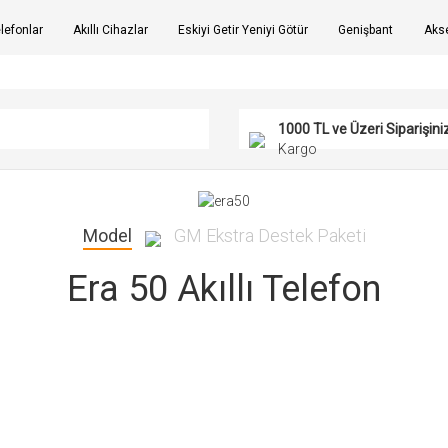
elefonlar
Akıllı Cihazlar
Eskiyi Getir Yeniyi Götür
Genişbant
Akse
1000 TL ve Üzeri Siparişini
Kargo
Model
GM Ekstra Destek Paketi
Era 50 Akıllı Telefon