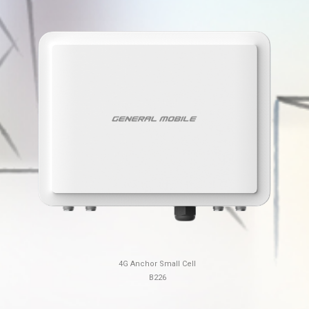
4G Anchor Small Cell
B226