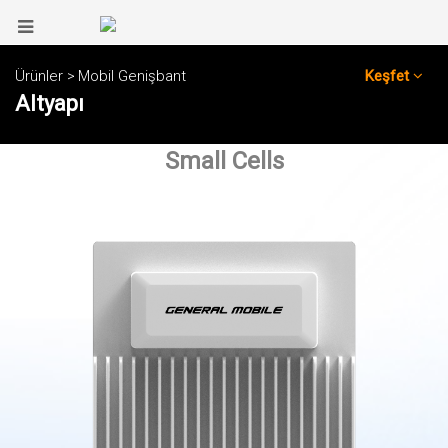
Ürünler >
Mobil Genişbant
Keşfet
Altyapı
Small Cells