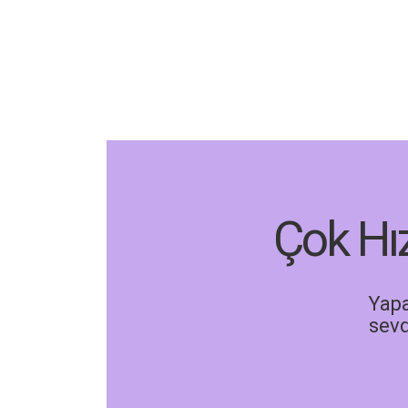
Çok Hız
Yapa
sevd