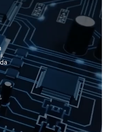
m
i.
ada