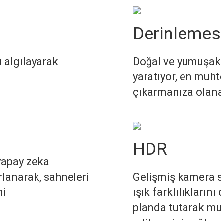
Derinlemesi
ı algılayarak
Doğal ve yumuşak f
yaratıyor, en muht
çıkarmanıza olana
HDR
yapay zeka
lanarak, sahneleri
Gelişmiş kamera s
ni
ışık farklılıkların
planda tutarak mu