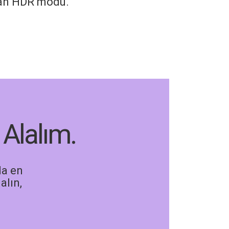
yan HDR modu.
 Alalım.
da en
alın,