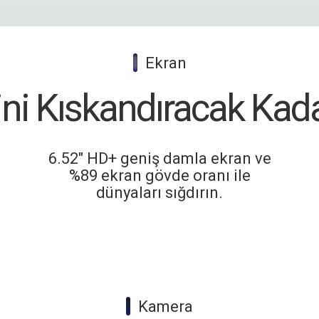
|
Ekran
rini Kıskandıracak Kad
6.52" HD+ geniş damla ekran ve
%89 ekran gövde oranı ile
dünyaları sığdırın.
|
Kamera