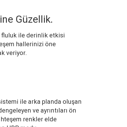
ne Güzellik.
luluk ile derinlik etkisi
eşem hallerinizi öne
k veriyor.
istemi ile arka planda oluşan
ı dengeleyen ve ayrıntıları ön
hteşem renkler elde