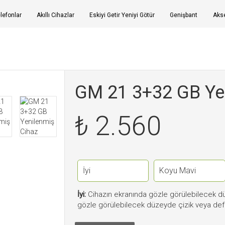
elefonlar
Akıllı Cihazlar
Eskiyi Getir Yeniyi Götür
Genişbant
Akse
GM 21 3+32 GB Yen
₺
2.560
İyi:
Cihazın ekranında gözle görülebilecek düz
gözle görülebilecek düzeyde çizik veya def