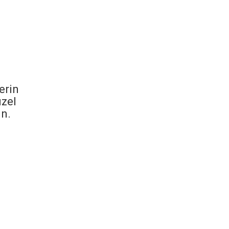
erin
üzel
ın.